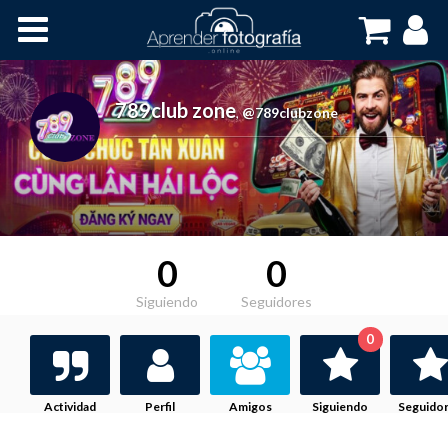
Inicio
Cursos OnLine
789club zone
,
@789clubzone
0
0
Siguiendo
Seguidores
0
Actividad
Perfil
Amigos
Siguiendo
Seguido