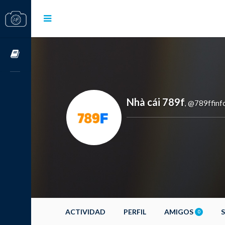
Cursos OnLine
Nhà cái 789f
@789ffinf
,
ACTIVIDAD
PERFIL
AMIGOS
0