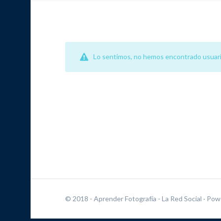
Lo sentimos, no hemos encontrado usuari
© 2018 - Aprender Fotografía - La Red Social
· Pow