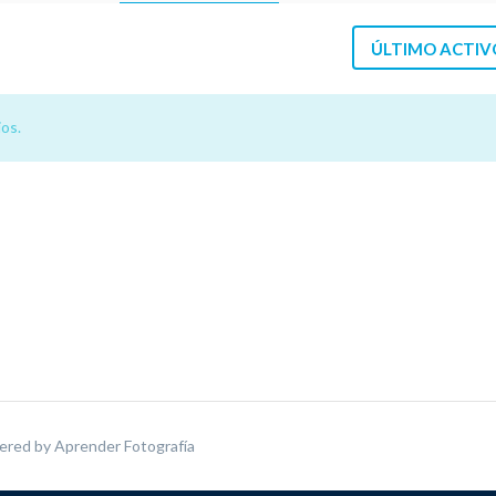
ÚLTIMO ACTIV
os.
ered by
Aprender Fotografía