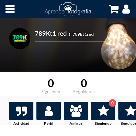
Inicio
Cursos OnLine
789Kt1 red
,
@789kt1red
0
0
Siguiendo
Seguidores
0
Actividad
Perfil
Amigos
Siguiendo
Seguido