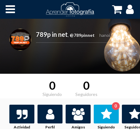
Inicio
Cursos OnLine
789p in net
,
@789pinnet
hanoi
0
0
Siguiendo
Seguidores
0
Actividad
Perfil
Amigos
Siguiendo
Seguido