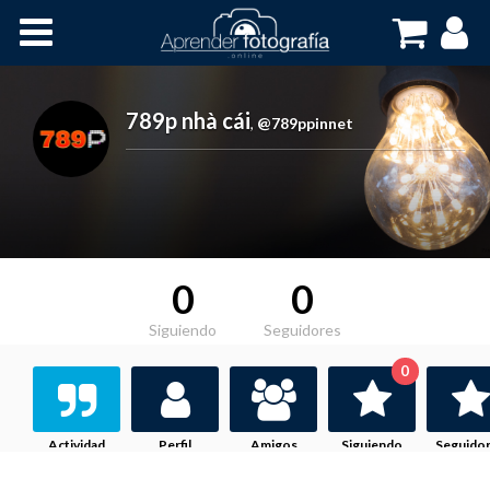
Inicio
Cursos OnLine
789p nhà cái
,
@789ppinnet
0
0
Siguiendo
Seguidores
0
Actividad
Perfil
Amigos
Siguiendo
Seguido