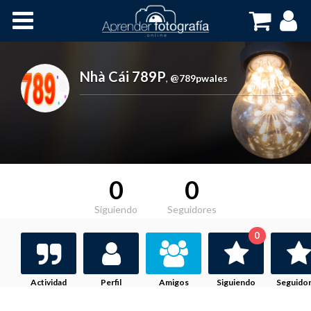
Inicio
Cursos OnLine
Nhà Cái 789P
,
@789pwales
0
0
Siguiendo
Seguidores
0
Actividad
Perfil
Amigos
Siguiendo
Seguido