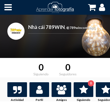
Inicio
Cursos OnLine
Nhà cái 789WIN
,
@789wincomtop1
0
0
Siguiendo
Seguidores
0
Actividad
Perfil
Amigos
Siguiendo
Seguido