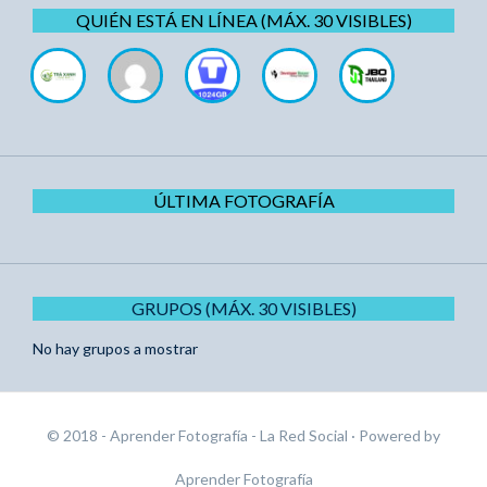
QUIÉN ESTÁ EN LÍNEA (MÁX. 30 VISIBLES)
ÚLTIMA FOTOGRAFÍA
GRUPOS (MÁX. 30 VISIBLES)
No hay grupos a mostrar
© 2018 - Aprender Fotografía - La Red Social
· Powered by
Aprender Fotografía