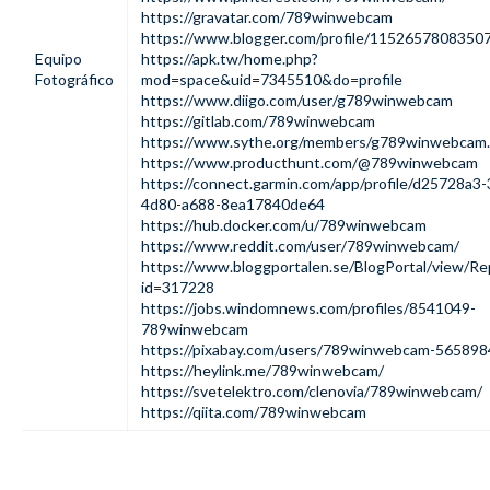
https://gravatar.com/789winwebcam
https://www.blogger.com/profile/115265780835
Equipo
https://apk.tw/home.php?
Fotográfico
mod=space&uid=7345510&do=profile
https://www.diigo.com/user/g789winwebcam
https://gitlab.com/789winwebcam
https://www.sythe.org/members/g789winwebcam
https://www.producthunt.com/@789winwebcam
https://connect.garmin.com/app/profile/d25728a3-
4d80-a688-8ea17840de64
https://hub.docker.com/u/789winwebcam
https://www.reddit.com/user/789winwebcam/
https://www.bloggportalen.se/BlogPortal/view/Re
id=317228
https://jobs.windomnews.com/profiles/8541049-
789winwebcam
https://pixabay.com/users/789winwebcam-565898
https://heylink.me/789winwebcam/
https://svetelektro.com/clenovia/789winwebcam/
https://qiita.com/789winwebcam