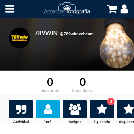
Inicio
Cursos OnLine
789WIN
,
@789winwebcam
0
0
Siguiendo
Seguidores
0
Actividad
Perfil
Amigos
Siguiendo
Seguido