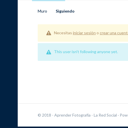
Muro
Siguiendo
Necesitas
iniciar sesión
o
crear una cuent
This user isn't following anyone yet.
© 2018 - Aprender Fotografía - La Red Social
· Pow