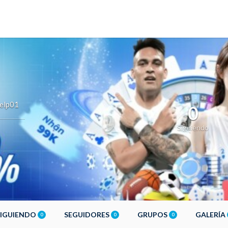
elp01
0
Siguiendo
SIGUIENDO
SEGUIDORES
GRUPOS
GALERÍA
0
0
0