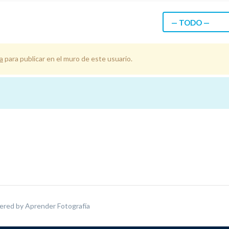
— TODO —
a
para publicar en el muro de este usuario.
ered by
Aprender Fotografía