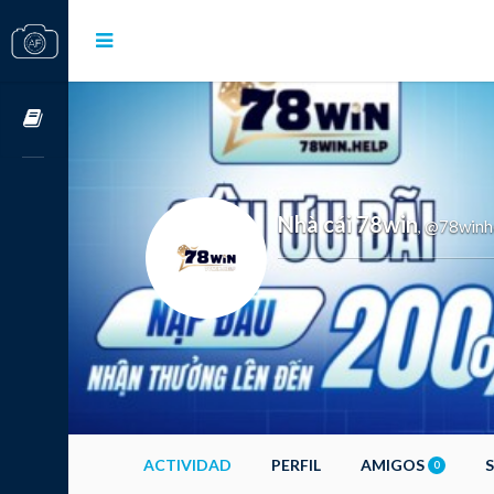
Cursos OnLine
Nhà cái 78win
@78winh
,
ACTIVIDAD
PERFIL
AMIGOS
0