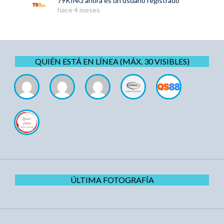
79KING
ahora es un usuario registrado
hace 4 meses
QUIÉN ESTÁ EN LÍNEA (MÁX. 30 VISIBLES)
ÚLTIMA FOTOGRAFÍA