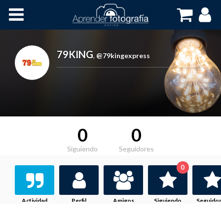
Inicio
Cursos OnLine
79KING
,
@79kingexpress
0
0
Siguiendo
Seguidores
0
Actividad
Perfil
Amigos
Siguiendo
Seguido