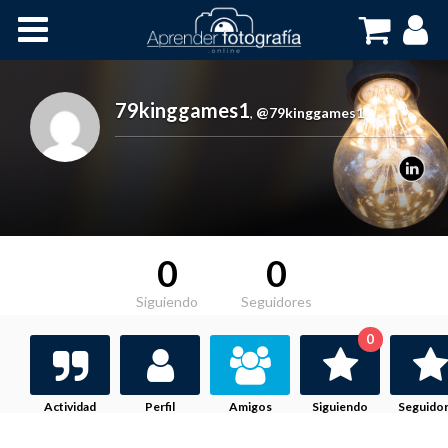
Inicio
Cursos OnLine
79kinggames1
,
@79kinggames1
0
0
Siguiendo
Seguidores
0
Actividad
Perfil
Amigos
Siguiendo
Seguido