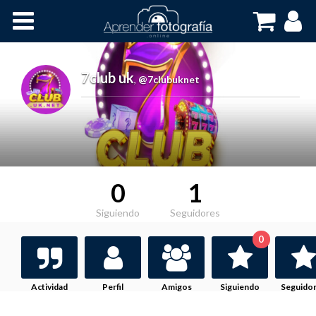
Inicio
Cursos OnLine
7club uk
,
@7clubuknet
0
1
Siguiendo
Seguidores
0
Actividad
Perfil
Amigos
Siguiendo
Seguido