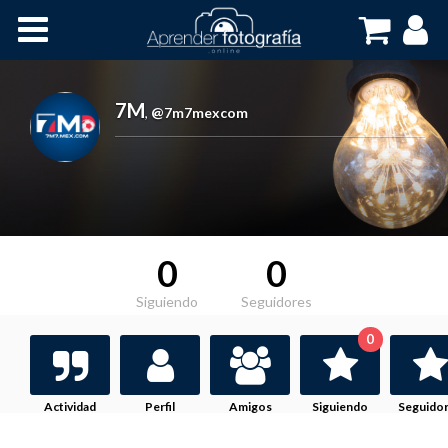
Inicio
Cursos OnLine
7M
,
@7m7mexcom
0
0
Siguiendo
Seguidores
0
Actividad
Perfil
Amigos
Siguiendo
Seguido