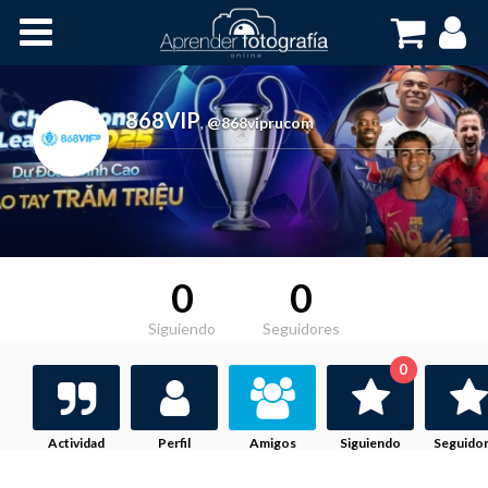
Inicio
Cursos OnLine
868VIP
,
@868viprucom
0
0
Siguiendo
Seguidores
0
Actividad
Perfil
Amigos
Siguiendo
Seguido