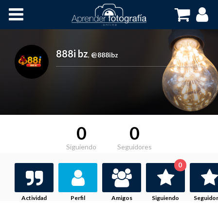
Inicio
Cursos OnLine
888i bz
,
@888ibz
0
0
Siguiendo
Seguidores
0
Actividad
Perfil
Amigos
Siguiendo
Seguido