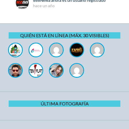
888Newa
ahora es un usuario registrado
hace un año
QUIÉN ESTÁ EN LÍNEA (MÁX. 30 VISIBLES)
ÚLTIMA FOTOGRAFÍA