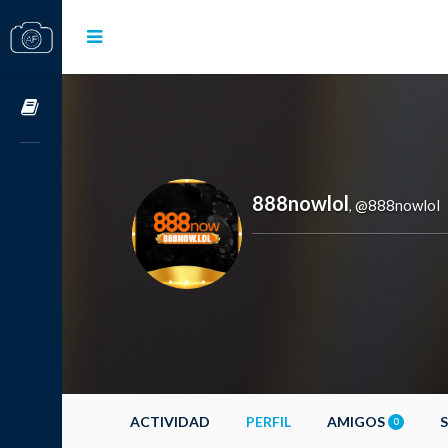
Cursos OnLine
888nowlol
@888nowlol
,
ACTIVIDAD
PERFIL
AMIGOS
0