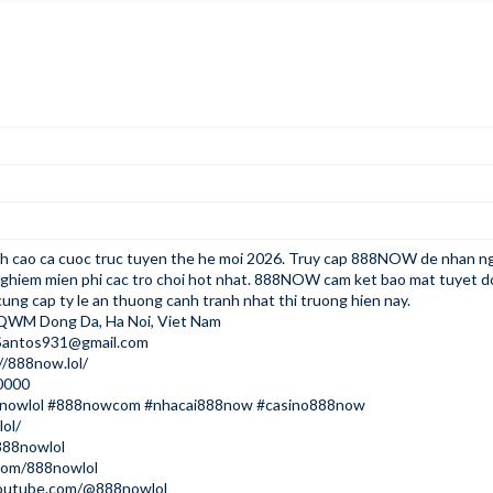
 cao ca cuoc truc tuyen the he moi 2026. Truy cap 888NOW de nhan n
nghiem mien phi cac tro choi hot nhat. 888NOW cam ket bao mat tuyet do
ung cap ty le an thuong canh tranh nhat thi truong hien nay.
+QWM Dong Da, Ha Noi, Viet Nam
eSantos931@gmail.com
//888now.lol/
0000
nowlol #888nowcom #nhacai888now #casino888now
ol/
888nowlol
.com/888nowlol
outube.com/@888nowlol