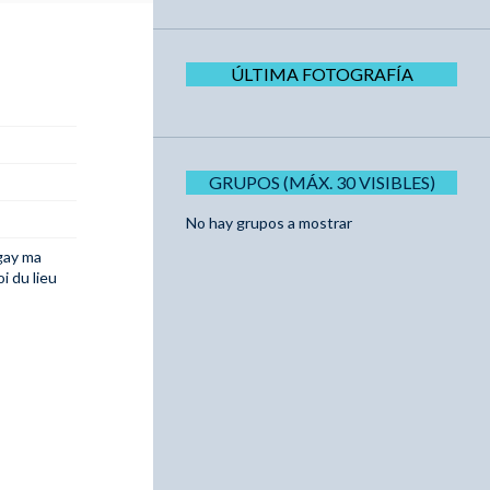
ÚLTIMA FOTOGRAFÍA
GRUPOS (MÁX. 30 VISIBLES)
No hay grupos a mostrar
gay ma
i du lieu