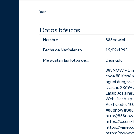
Ver
Datos básicos
Nombre
888nowlol
Fecha de Nacimiento
15/09/1993
Me gustan las fotos de...
Desnudo
888NOW – Dinh
code 88K trai 
nguoi dung va c
Dia chi: 2R69
Email:
Joslain
Website:
http:
Post Code: 10
#888now #888
http://888now.l
https://x.com/
https://vimeo
https://www.y