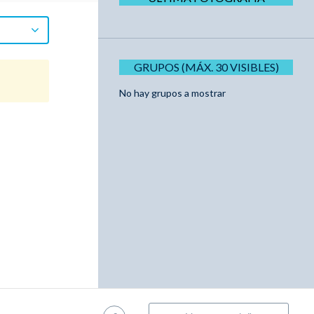
GRUPOS (MÁX. 30 VISIBLES)
No hay grupos a mostrar