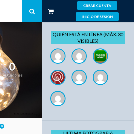
CREAR CUENTA
INICIO DE SESIÓN
QUIÉN ESTÁ EN LÍNEA (MÁX. 30
VISIBLES)
0
Seguidores
0
ÚLTIMA FOTOGRAFÍA