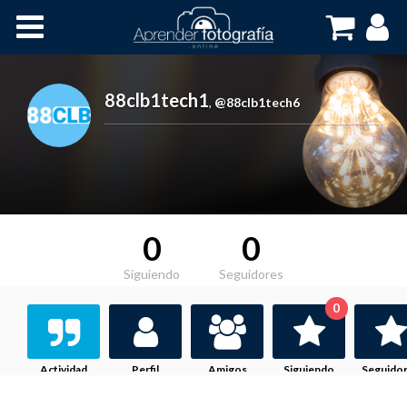
Inicio
Cursos OnLine
88clb1tech1
,
@88clb1tech6
0
0
Siguiendo
Seguidores
0
Actividad
Perfil
Amigos
Siguiendo
Seguido