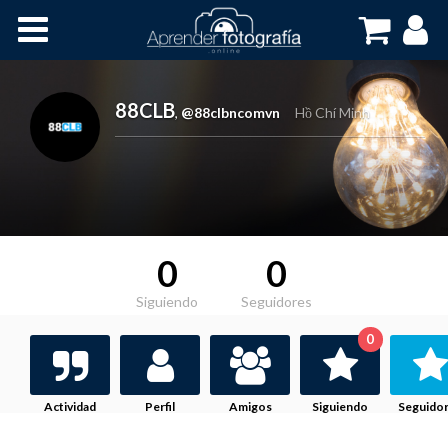
Inicio
Cursos OnLine
88CLB
,
@88clbncomvn
Hồ Chí Minh
0
0
Siguiendo
Seguidores
0
Actividad
Perfil
Amigos
Siguiendo
Seguido