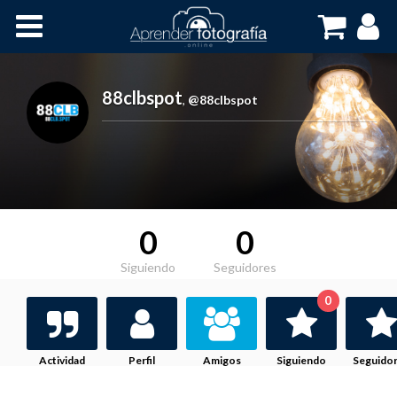
Inicio
Cursos OnLine
88clbspot
,
@88clbspot
0
0
Siguiendo
Seguidores
0
Actividad
Perfil
Amigos
Siguiendo
Seguido