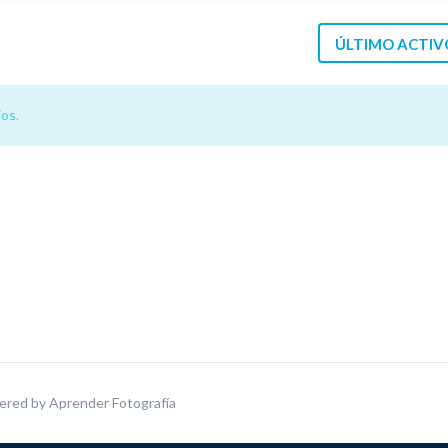
ÚLTIMO ACTIV
os.
ered by
Aprender Fotografía