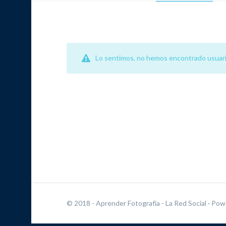
Lo sentimos, no hemos encontrado usuari
© 2018 - Aprender Fotografía - La Red Social
· Pow