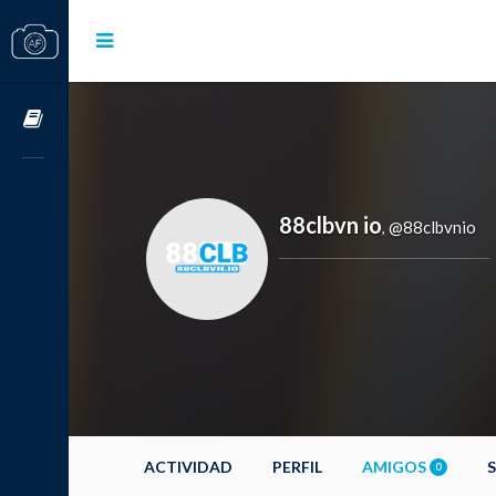
Cursos OnLine
88clbvn io
@88clbvnio
,
ACTIVIDAD
PERFIL
AMIGOS
0