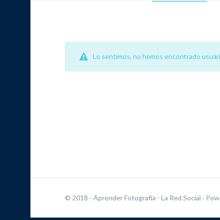
Lo sentimos, no hemos encontrado usuari
© 2018 - Aprender Fotografía - La Red Social
· Pow