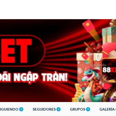
0
Siguiendo
SIGUIENDO
SEGUIDORES
GRUPOS
GALERÍA
0
0
0