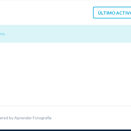
ÚLTIMO ACTIV
os.
ered by
Aprender Fotografía