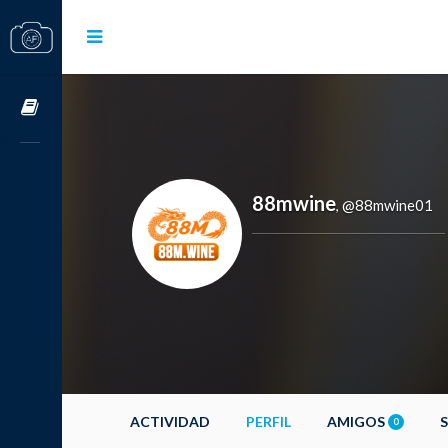
Cursos OnLine
88mwine
@88mwine01
,
ACTIVIDAD
PERFIL
AMIGOS
0