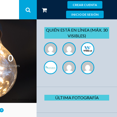
CREAR CUENTA
INICIO DE SESIÓN
QUIÉN ESTÁ EN LÍNEA (MÁX. 30
VISIBLES)
0
Seguidores
ÚLTIMA FOTOGRAFÍA
0