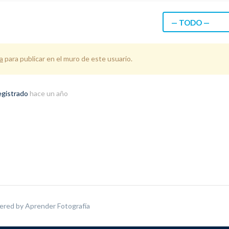
— TODO —
a
para publicar en el muro de este usuario.
egistrado
hace un año
ered by
Aprender Fotografía