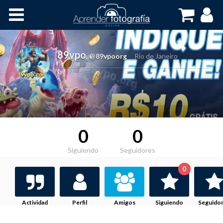
Inicio
Cursos OnLine
89vpo
,
@89vpoorg
Rio de Janeiro
0
0
Siguiendo
Seguidores
0
Actividad
Perfil
Amigos
Siguiendo
Seguido