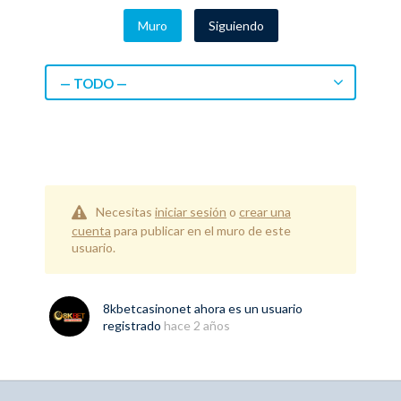
Muro
Siguiendo
— TODO —
Necesitas
iniciar sesión
o
crear una
cuenta
para publicar en el muro de este
usuario.
8kbetcasinonet
ahora es un usuario
registrado
hace 2 años