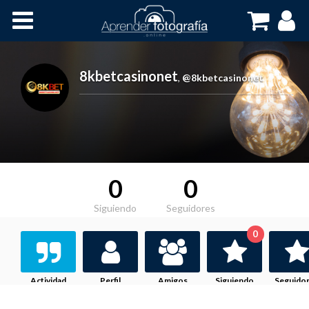
Inicio
Cursos OnLine
8kbetcasinonet
,
@8kbetcasinonet
0
0
Siguiendo
Seguidores
0
Actividad
Perfil
Amigos
Siguiendo
Seguido