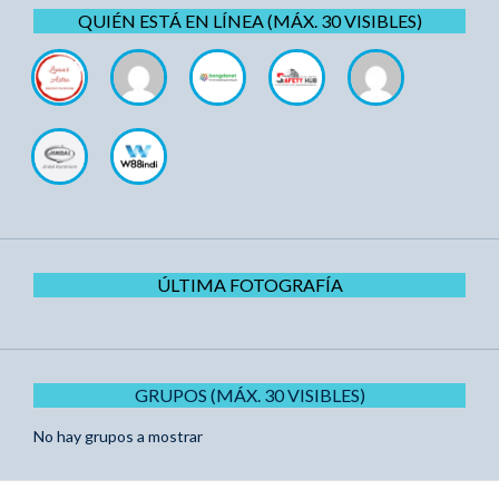
QUIÉN ESTÁ EN LÍNEA (MÁX. 30 VISIBLES)
ÚLTIMA FOTOGRAFÍA
GRUPOS (MÁX. 30 VISIBLES)
No hay grupos a mostrar