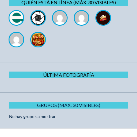
QUIÉN ESTÁ EN LÍNEA (MÁX. 30 VISIBLES)
ÚLTIMA FOTOGRAFÍA
GRUPOS (MÁX. 30 VISIBLES)
No hay grupos a mostrar