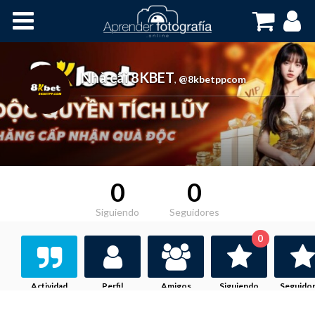
Inicio
Cursos OnLine
Nhà cái 8KBET
,
@8kbetppcom
0
0
Siguiendo
Seguidores
0
Actividad
Perfil
Amigos
Siguiendo
Seguido