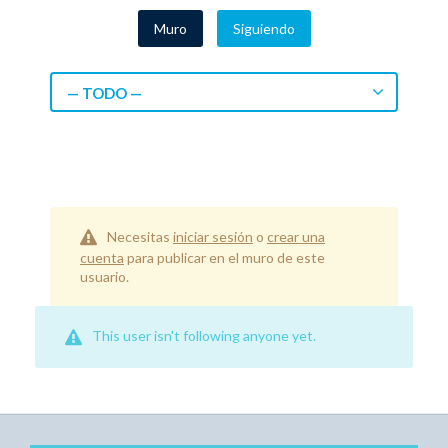
Muro
Siguiendo
— TODO —
Necesitas
iniciar sesión
o
crear una
cuenta
para publicar en el muro de este
usuario.
This user isn't following anyone yet.