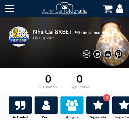
Inicio
Cursos OnLine
Nhà Cái 8KBET
,
@8kbetsimcom
Hồ Chí Minh
0
0
Siguiendo
Seguidores
0
Actividad
Perfil
Amigos
Siguiendo
Seguido