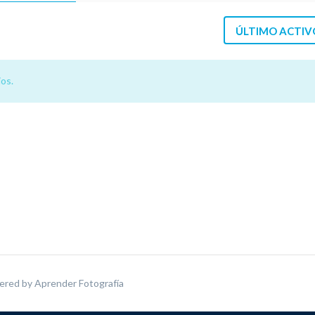
ÚLTIMO ACTIV
os.
ered by
Aprender Fotografía