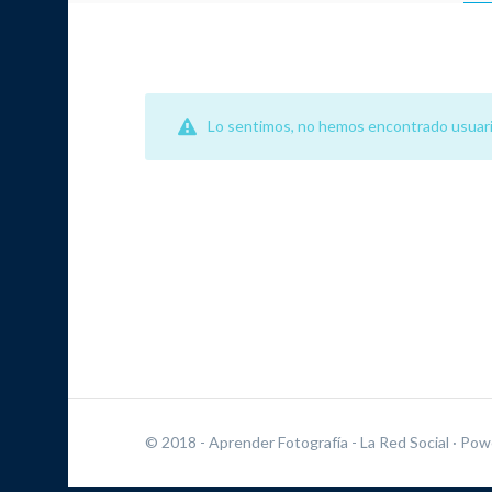
Lo sentimos, no hemos encontrado usuari
© 2018 - Aprender Fotografía - La Red Social
· Pow