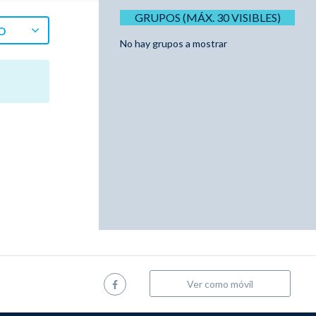
GRUPOS (MÁX. 30 VISIBLES)
O
No hay grupos a mostrar