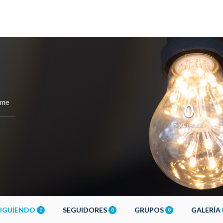
8me
0
Siguiendo
SIGUIENDO
SEGUIDORES
GRUPOS
GALERÍA
0
0
0