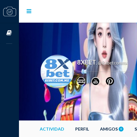
Cursos OnLine
8XBET
@8xbetcommx
,
ACTIVIDAD
PERFIL
AMIGOS
0