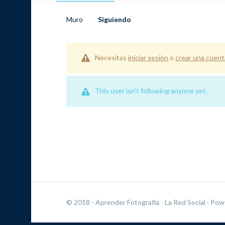
Muro
Siguiendo
Necesitas
iniciar sesión
o
crear una cuent
This user isn't following anyone yet.
© 2018 - Aprender Fotografía - La Red Social
· Pow