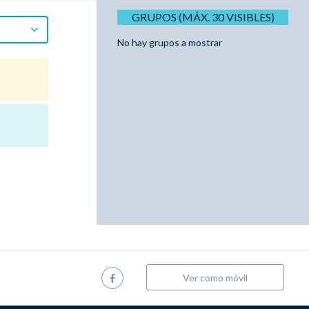
GRUPOS (MÁX. 30 VISIBLES)
No hay grupos a mostrar