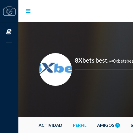
Cursos OnLine
8Xbets best
@8xbetsbe
,
ACTIVIDAD
PERFIL
AMIGOS
0