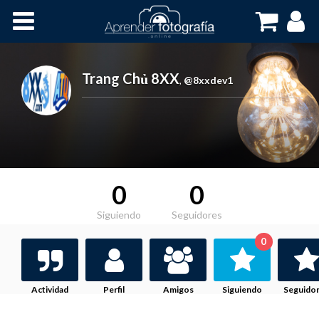
Inicio
Cursos OnLine
Trang Chủ 8XX
,
@8xxdev1
0
0
Siguiendo
Seguidores
0
Actividad
Perfil
Amigos
Siguiendo
Seguido