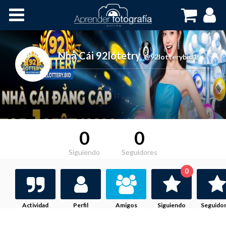
Inicio
Cursos OnLine
Nhà Cái 92lotetry
,
@92lotterybid1
0
0
Siguiendo
Seguidores
0
Actividad
Perfil
Amigos
Siguiendo
Seguido