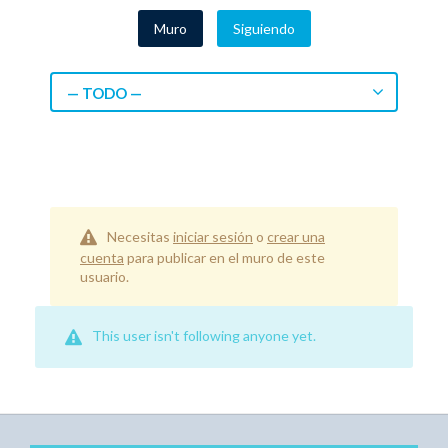
Muro
Siguiendo
— TODO —
Necesitas
iniciar sesión
o
crear una
cuenta
para publicar en el muro de este
usuario.
This user isn't following anyone yet.