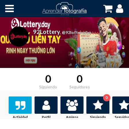
Inicio
Cursos OnLine
92Lottery
,
@92lotteryday
0
0
Siguiendo
Seguidores
0
Actividad
Perfil
Amigos
Siguiendo
Seguido