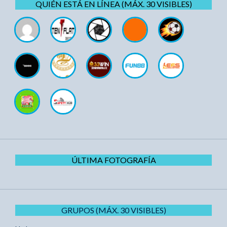
QUIÉN ESTÁ EN LÍNEA (MÁX. 30 VISIBLES)
ÚLTIMA FOTOGRAFÍA
GRUPOS (MÁX. 30 VISIBLES)