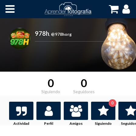
Inicio
Cursos OnLine
978h
,
@978horg
0
0
Siguiendo
Seguidores
0
Actividad
Perfil
Amigos
Siguiendo
Seguido