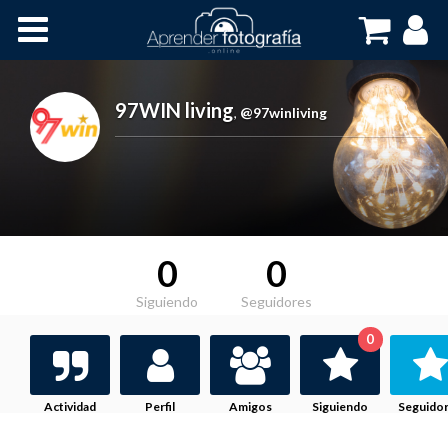
Inicio
Cursos OnLine
97WIN living
,
@97winliving
0
0
Siguiendo
Seguidores
0
Actividad
Perfil
Amigos
Siguiendo
Seguido