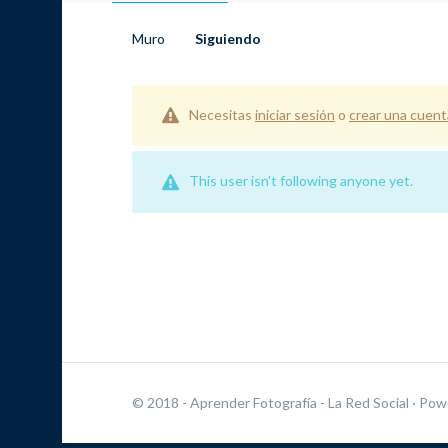
Muro
Siguiendo
Necesitas
iniciar sesión
o
crear una cuent
This user isn't following anyone yet.
© 2018 - Aprender Fotografía - La Red Social
· Pow