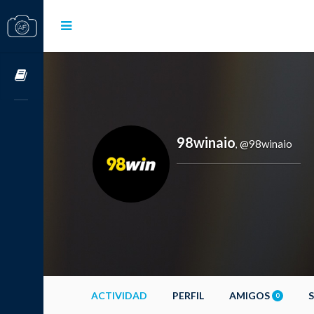
Cursos OnLine
98winaio
@98winaio
,
ACTIVIDAD
PERFIL
AMIGOS
0