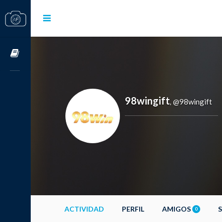
Cursos OnLine
98wingift
@98wingift
,
ACTIVIDAD
PERFIL
AMIGOS
0