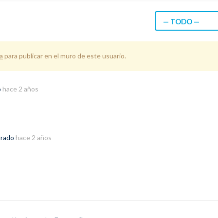
— TODO —
a
para publicar en el muro de este usuario.
o
hace 2 años
trado
hace 2 años