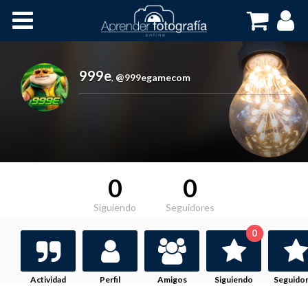
Inicio
Cursos OnLine
999e
,
@999egamecom
0
0
Siguiendo
Seguidores
0
Actividad
Perfil
Amigos
Siguiendo
Seguido