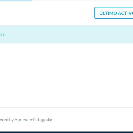
ÚLTIMO ACTIV
os.
ered by
Aprender Fotografía