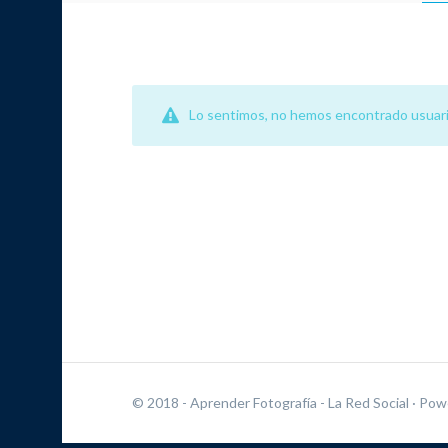
Lo sentimos, no hemos encontrado usuari
© 2018 - Aprender Fotografía - La Red Social
· Pow