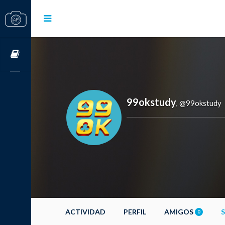
Cursos OnLine
99okstudy
@99okstudy
,
ACTIVIDAD
PERFIL
AMIGOS
0