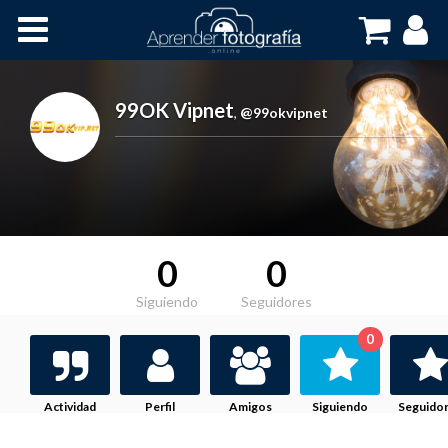
Inicio
Cursos OnLine
99OK Vipnet
,
@99okvipnet
0
0
Siguiendo
Seguidores
0
Actividad
Perfil
Amigos
Siguiendo
Seguido