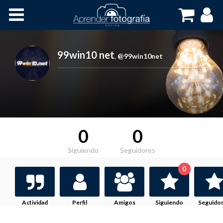
Inicio
Cursos OnLine
99win10 net
,
@99win10net
0
0
Siguiendo
Seguidores
0
Actividad
Perfil
Amigos
Siguiendo
Seguido