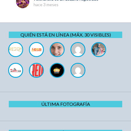
hace 3 meses
QUIÉN ESTÁ EN LÍNEA (MÁX. 30 VISIBLES)
ÚLTIMA FOTOGRAFÍA