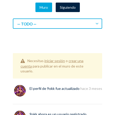
Muro
Siguiendo
— TODO —
Necesitas
iniciar sesión
o
crear una
cuenta
para publicar en el muro de este
usuario.
El perfil de
9okk
fue actualizado
hace 3 meses
9okk
ahora es un usuario registrado