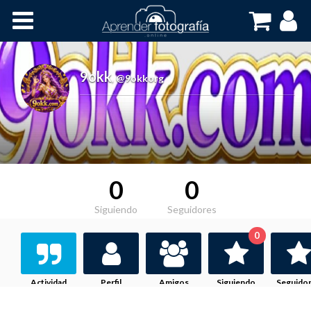
Inicio
Cursos OnLine
9okk
,
@9okkorg
0
0
Siguiendo
Seguidores
0
Actividad
Perfil
Amigos
Siguiendo
Seguido