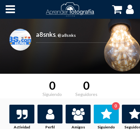
Inicio
Cursos OnLine
a8snks
,
@a8snks
0
0
Siguiendo
Seguidores
0
Actividad
Perfil
Amigos
Siguiendo
Seguido