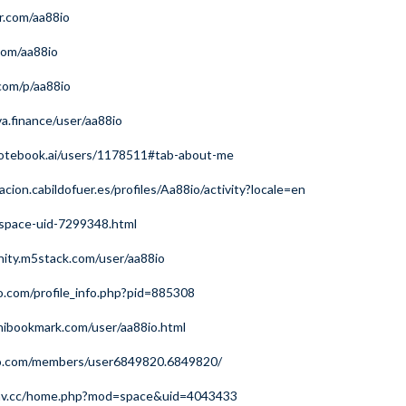
ar.com/aa88io
com/aa88io
com/p/aa88io
va.finance/user/aa88io
otebook.ai/users/1178511#tab-about-me
pacion.cabildofuer.es/profiles/Aa88io/activity?locale=en
/space-uid-7299348.html
ity.m5stack.com/user/aa88io
o.com/profile_info.php?pid=885308
nibookmark.com/user/aa88io.html
ao.com/members/user6849820.6849820/
irav.cc/home.php?mod=space&uid=4043433