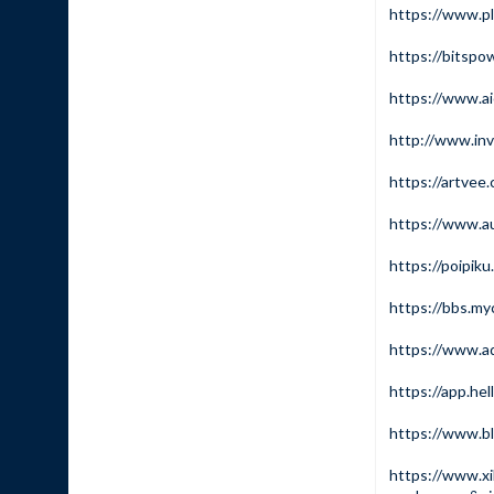
https://www.pl
https://bitspo
https://www.ai
http://www.inv
https://artvee
https://www.au
https://poipik
https://bbs.my
https://www.a
https://app.he
https://www.bl
https://www.x