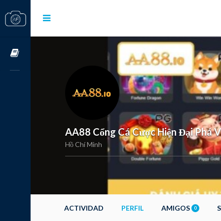
Cursos OnLine
AA88 Cổng Cá Cược Hiện Đại Phá V
Hồ Chí Minh
ACTIVIDAD
PERFIL
AMIGOS
0