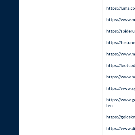
https://luma.c
https://www.m
https://spide
https://fortune
https://www.
https://leetco
https://www.b
https://www.sy
https://www.go
h-n
https://goloskn
https://www.d