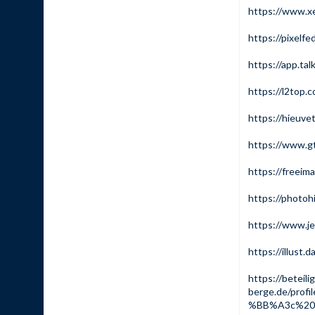
https://www.x
https://pixelf
https://app.ta
https://l2top.
https://hieuve
https://www.g
https://freeim
https://photoh
https://www.j
https://illust.
https://beteil
berge.de/pr
%BB%A3c%20