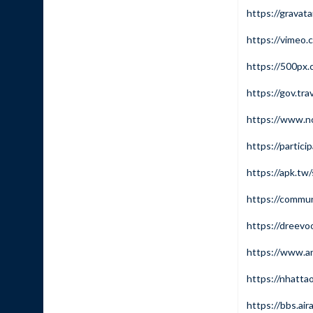
https://gravat
https://vimeo.
https://500px.
https://gov.tra
https://www.n
https://partici
https://apk.tw
https://commun
https://dreevo
https://www.a
https://nhatt
https://bbs.a