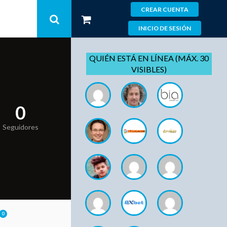
CREAR CUENTA
INICIO DE SESIÓN
QUIÉN ESTÁ EN LÍNEA (MÁX. 30
VISIBLES)
0
Seguidores
0