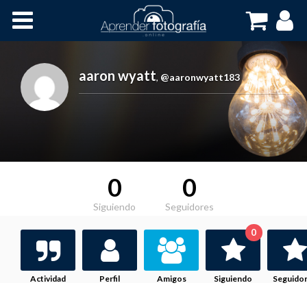
Inicio
Cursos OnLine
aaron wyatt
,
@aaronwyatt183
0
0
Siguiendo
Seguidores
0
Actividad
Perfil
Amigos
Siguiendo
Seguido