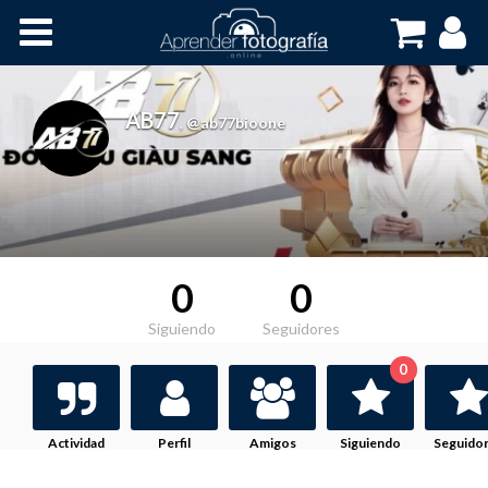
Inicio
Cursos OnLine
AB77
,
@ab77bioone
0
0
Siguiendo
Seguidores
0
Actividad
Perfil
Amigos
Siguiendo
Seguido