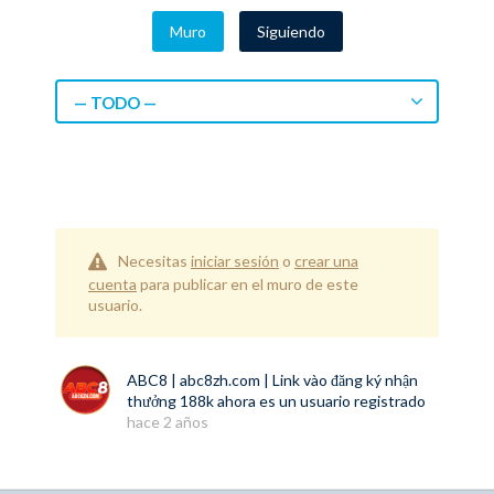
Muro
Siguiendo
— TODO —
Necesitas
iniciar sesión
o
crear una
cuenta
para publicar en el muro de este
usuario.
ABC8 | abc8zh.com | Link vào đăng ký nhận
thưởng 188k
ahora es un usuario registrado
hace 2 años